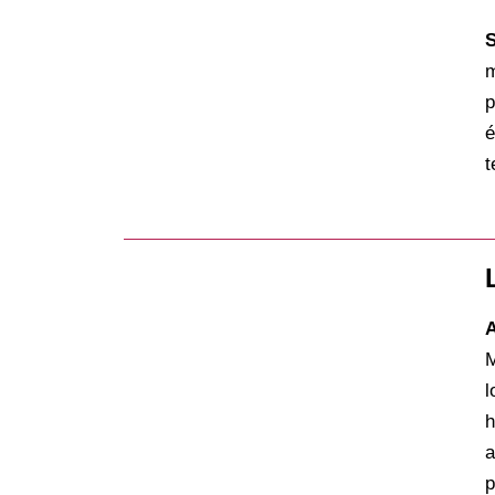
S
m
p
é
t
A
M
l
h
a
p