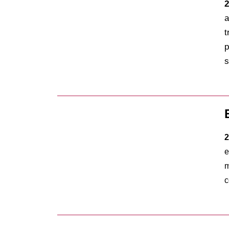
2
a
t
p
s
2
e
m
c